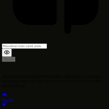
Masuk
*
Jika Anda mengalami Kesulitan saat login, Silahkan
hubungi kami di Live Chat untuk Membantu anda
selanjutnya
home