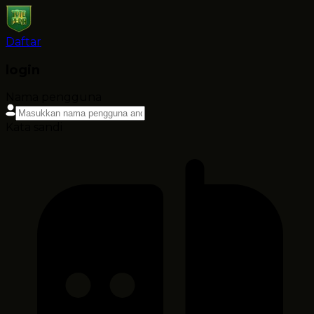
Daftar
login
Nama pengguna
Kata sandi