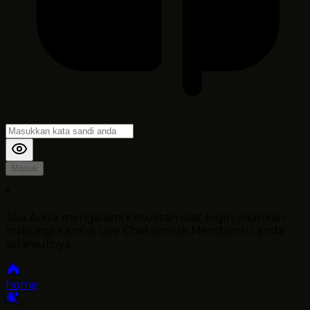
Masuk
*
Jika Anda mengalami Kesulitan saat login, Silahkan
hubungi kami di Live Chat untuk Membantu anda
selanjutnya
home