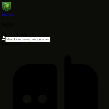
Daftar
login
Nama pengguna
Kata sandi