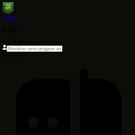
Daftar
login
Nama pengguna
Kata sandi