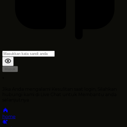
Masuk
*
Jika Anda mengalami Kesulitan saat login, Silahkan
hubungi kami di Live Chat untuk Membantu anda
selanjutnya
home