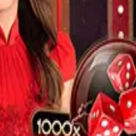
ng stabil dan aman. Setiap member bisa masuk dengan
an setiap transaksi deposit dan penarikan berlangsun
 Harian
esmi, dari lokal hingga internasional. Selain itu, situs i
 ini, peluang menang semakin tinggi dan strategi berm
Setiap Member