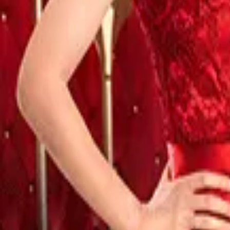
TOTOPEDIA juga menghadirkan layanan customer servi
hingga tips bermain, semua bisa diakses dengan mu
dan keamanan.
TOTOPEDIA, Bandar Togel Online
Dengan kombinasi login mudah, pasaran lengkap, pred
di Indonesia. Semua keunggulan ini menjadikannya des
Lihat Semua
home
explore