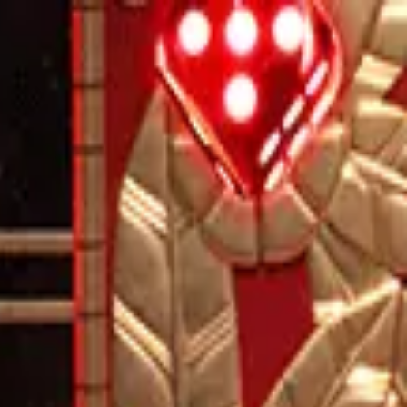
 Togel Online 4D Terbaru
an nyaman. Dengan reputasi terpercaya, pemain dapat
g menikmati berbagai pasaran togel populer setiap