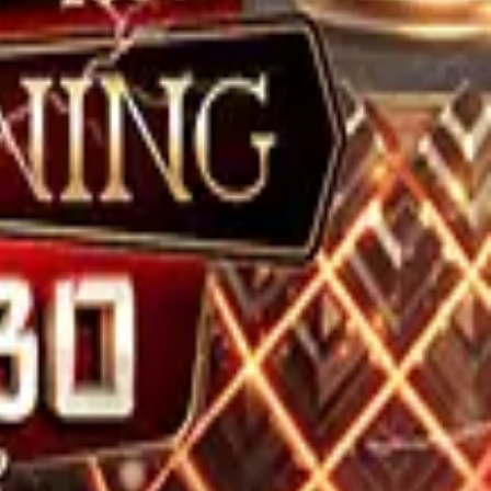
 Mulai dari kendala login, informasi pasaran,
han utama bagi pemain yang mengutamakan kenyamanan
emakin dikenal sebagai bandar
togel online terpercaya
ain aman, nyaman, dan menguntungkan setiap hari.