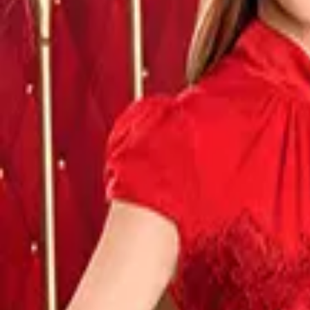
Login Mudah & Akses Aman
Keunggulan TOTOPEDIA terletak pada akses login ya
maupun smartphone. Sistem keamanan modern memastik
tanpa khawatir.
Pasaran Togel Lengkap & Prediksi
TOTOPEDIA menyediakan berbagai
pasaran togel
4D r
panduan pemain dalam memilih angka. Dengan informasi
Layanan Premium 24 Jam untuk 