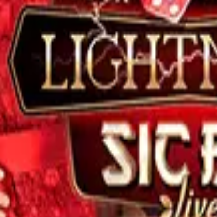
ce 24 jam yang siap membantu semua kebutuhan pemain.
dah. Layanan premium ini menjadikan TOTOPEDIA pili
 Terpercaya
iksi harian akurat, dan layanan premium, TOTOPEDIA s
tinasi terbaik bagi para pecinta togel yang ingin berm