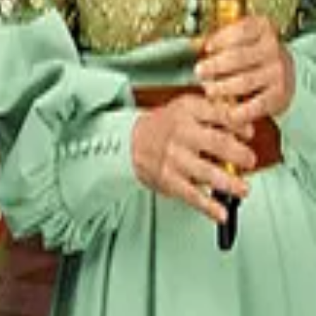
 Mulai dari kendala login, informasi pasaran,
han utama bagi pemain yang mengutamakan kenyamanan
emakin dikenal sebagai bandar
togel online terpercaya
ain aman, nyaman, dan menguntungkan setiap hari.