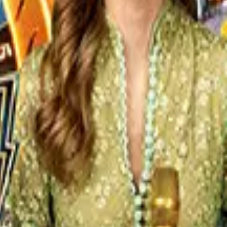
 cepat menggunakan perangkat apa pun, baik PC
g lancar, sehingga pemain dapat fokus bermain
ni menghadirkan prediksi harian akurat yang menjadi
ain bisa lebih maksimal.