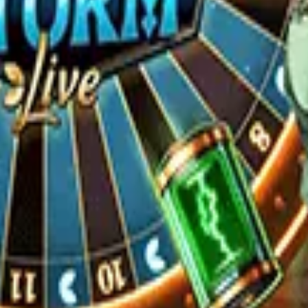
ce 24 jam yang siap membantu semua kebutuhan pemain.
dah. Layanan premium ini menjadikan TOTOPEDIA pili
 Terpercaya
iksi harian akurat, dan layanan premium, TOTOPEDIA s
tinasi terbaik bagi para pecinta togel yang ingin berm