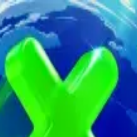
Togel Online & Situs Toto
ru yang Terpercaya
D terbaru yang menawarkan pengalaman bermain aman d
cepat dan mudah, tanpa kendala, sehingga bisa langsun