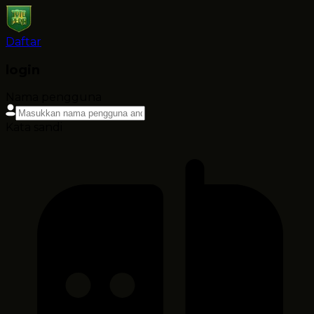
Daftar
login
Nama pengguna
Kata sandi