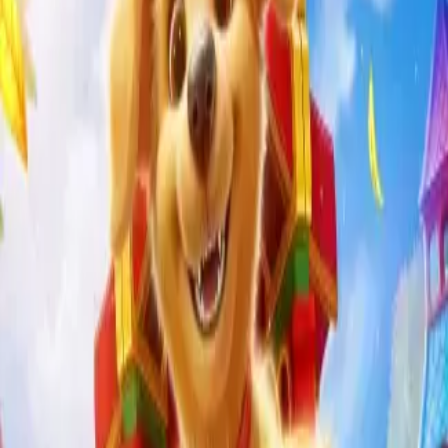
Terbaru yang Terpercaya
TOTOPEDIA
hadir sebagai situs toto togel online 4D
terbaru yang menawarkan pengalaman bermain
aman dan nyaman. Dengan reputasi terpercaya,
pemain dapat melakukan login ke bandar togel
online resmi dengan cepat dan mudah, tanpa
kendala, sehingga bisa langsung menikmati berbagai
pasaran togel populer setiap hari.
Login Mudah & Akses Aman
Keunggulan TOTOPEDIA terletak pada akses login
yang stabil dan aman. Setiap member bisa masuk
dengan cepat menggunakan perangkat apa pun,
baik PC maupun smartphone. Sistem keamanan
modern memastikan setiap transaksi deposit dan