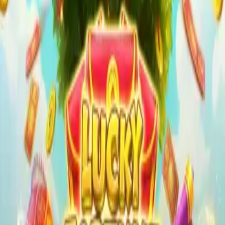
penarikan berlangsung lancar, sehingga pemain
dapat fokus bermain tanpa khawatir.
Pasaran Togel Lengkap &
Prediksi Harian
TOTOPEDIA menyediakan berbagai
pasaran togel
4D
resmi, dari lokal hingga internasional. Selain itu, situs
ini menghadirkan prediksi harian akurat yang menjadi
panduan pemain dalam memilih angka. Dengan
informasi ini, peluang menang semakin tinggi dan
strategi bermain bisa lebih maksimal.
Layanan Premium 24 Jam untuk
Setiap Member