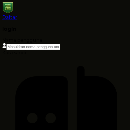
Daftar
login
Nama pengguna
Kata sandi