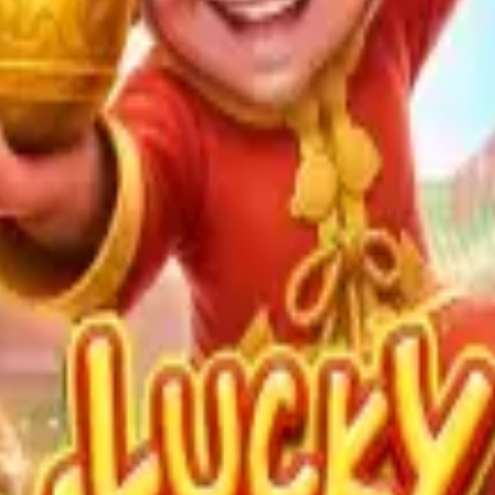
ng stabil dan aman. Setiap member bisa masuk dengan
an setiap transaksi deposit dan penarikan berlangsun
 Harian
esmi, dari lokal hingga internasional. Selain itu, situs i
 ini, peluang menang semakin tinggi dan strategi berm
Setiap Member