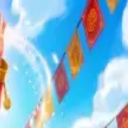
 Togel Online 4D Terbaru
an nyaman. Dengan reputasi terpercaya, pemain dapat
g menikmati berbagai pasaran togel populer setiap