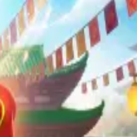
 cepat menggunakan perangkat apa pun, baik PC
g lancar, sehingga pemain dapat fokus bermain
ni menghadirkan prediksi harian akurat yang menjadi
ain bisa lebih maksimal.