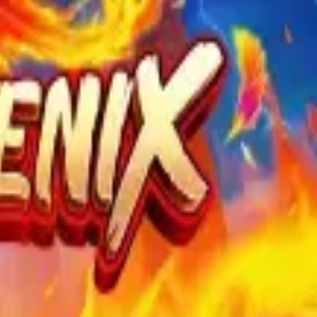
 Mulai dari kendala login, informasi pasaran,
han utama bagi pemain yang mengutamakan kenyamanan
emakin dikenal sebagai bandar
togel online terpercaya
ain aman, nyaman, dan menguntungkan setiap hari.