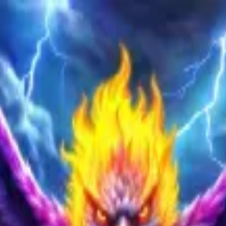
Togel Online & Situs Toto
ru yang Terpercaya
D terbaru yang menawarkan pengalaman bermain aman d
cepat dan mudah, tanpa kendala, sehingga bisa langsun