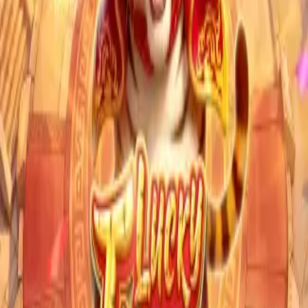
penarikan berlangsung lancar, sehingga pemain
dapat fokus bermain tanpa khawatir.
Pasaran Togel Lengkap &
Prediksi Harian
TOTOPEDIA menyediakan berbagai
pasaran togel
4D
resmi, dari lokal hingga internasional. Selain itu, situs
ini menghadirkan prediksi harian akurat yang menjadi
panduan pemain dalam memilih angka. Dengan
informasi ini, peluang menang semakin tinggi dan
strategi bermain bisa lebih maksimal.
Layanan Premium 24 Jam untuk
Setiap Member