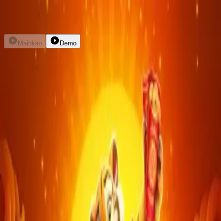
Daftar
Masuk
Mainkan
Demo
Lucky Tiger
fatpanda
kembali
TOTOPEDIA | Login
Bandar Togel Online &
Situs Toto Togel Online
4D Terbaru
TOTOPEDIA, Situs Togel 4D