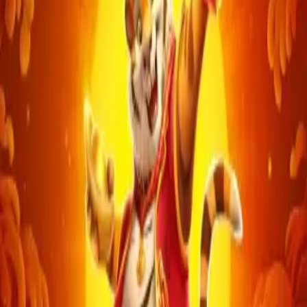
Terbaru yang Terpercaya
TOTOPEDIA
hadir sebagai situs toto togel online 4D
terbaru yang menawarkan pengalaman bermain
aman dan nyaman. Dengan reputasi terpercaya,
pemain dapat melakukan login ke bandar togel
online resmi dengan cepat dan mudah, tanpa
kendala, sehingga bisa langsung menikmati berbagai
pasaran togel populer setiap hari.
Login Mudah & Akses Aman
Keunggulan TOTOPEDIA terletak pada akses login
yang stabil dan aman. Setiap member bisa masuk
dengan cepat menggunakan perangkat apa pun,
baik PC maupun smartphone. Sistem keamanan
modern memastikan setiap transaksi deposit dan