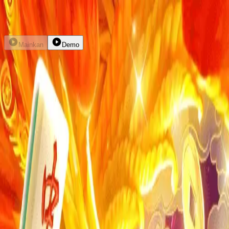
Daftar
Masuk
Mainkan
Demo
MAHJONG WAYS 3
fivegaming
kembali
TOTOPEDIA | Login
Bandar Togel Online &
Situs Toto Togel Online
4D Terbaru
TOTOPEDIA, Situs Togel 4D