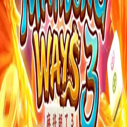
TOTOPEDIA juga menghadirkan layanan customer
service 24 jam yang siap membantu semua
kebutuhan pemain. Mulai dari kendala login,
informasi pasaran, hingga tips bermain, semua bisa
diakses dengan mudah. Layanan premium ini
menjadikan TOTOPEDIA pilihan utama bagi pemain
yang mengutamakan kenyamanan dan keamanan.
TOTOPEDIA, Bandar Togel
Online Terpercaya
Dengan kombinasi login mudah, pasaran lengkap,
prediksi harian akurat, dan layanan premium,
TOTOPEDIA semakin dikenal sebagai bandar
togel
online terpercaya
di Indonesia. Semua keunggulan ini
menjadikannya destinasi terbaik bagi para pecinta
togel yang ingin bermain aman, nyaman, dan