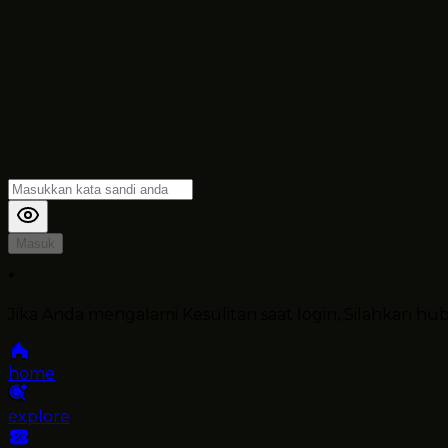
Masuk
*
Jika Anda mengalami Kesulitan saat login, Silahkan h
home
explore