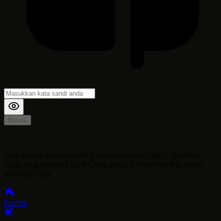
Masuk
*
Jika Anda mengalami Kesulitan saat login, Silahkan
hubungi kami di Live Chat untuk Membantu anda
selanjutnya
home