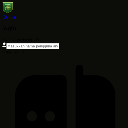
Daftar
login
Nama pengguna
Kata sandi