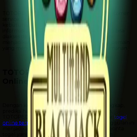
TOTOPEDIA juga menghadirkan layanan customer
service 24 jam yang siap membantu semua
kebutuhan pemain. Mulai dari kendala login,
informasi pasaran, hingga tips bermain, semua bisa
diakses dengan mudah. Layanan premium ini
menjadikan TOTOPEDIA pilihan utama bagi pemain
yang mengutamakan kenyamanan dan keamanan.
TOTOPEDIA, Bandar Togel
Online Terpercaya
Dengan kombinasi login mudah, pasaran lengkap,
prediksi harian akurat, dan layanan premium,
TOTOPEDIA semakin dikenal sebagai bandar
togel
online terpercaya
di Indonesia. Semua keunggulan ini
menjadikannya destinasi terbaik bagi para pecinta
togel yang ingin bermain aman, nyaman, dan