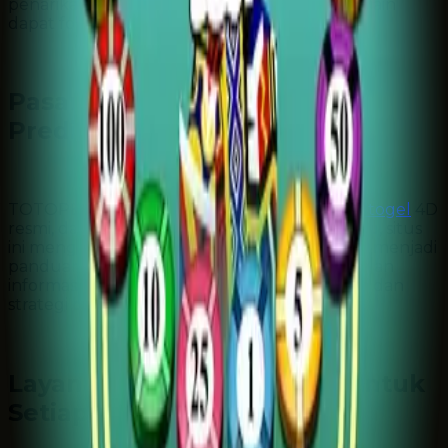
penarikan berlangsung lancar, sehingga pemain
dapat fokus bermain tanpa khawatir.
Pasaran Togel Lengkap &
Prediksi Harian
TOTOPEDIA menyediakan berbagai
pasaran togel
4D
resmi, dari lokal hingga internasional. Selain itu, situs
ini menghadirkan prediksi harian akurat yang menjadi
panduan pemain dalam memilih angka. Dengan
informasi ini, peluang menang semakin tinggi dan
strategi bermain bisa lebih maksimal.
Layanan Premium 24 Jam untuk
Setiap Member