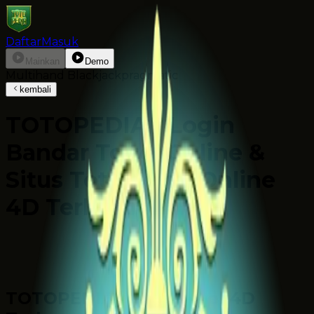
Daftar
Masuk
Mainkan
Demo
Multihand Blackjack
pragmatic
kembali
TOTOPEDIA | Login
Bandar Togel Online &
Situs Toto Togel Online
4D Terbaru
TOTOPEDIA, Situs Togel 4D