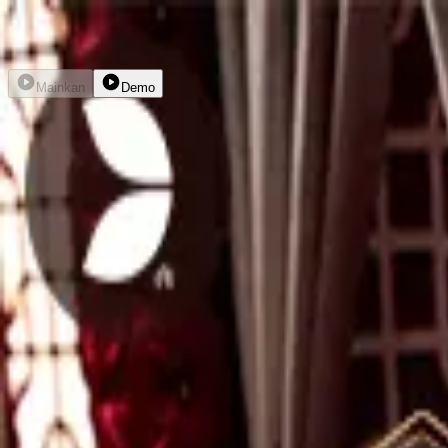
Daftar
Masuk
Mainkan
Demo
No Commission Baccarat
evolutiongaming
kembali
TOTOPEDIA | Login Bandar 
TOTOPEDIA, Situs Togel 4D Terba
TOTOPEDIA
hadir sebagai situs toto togel online 4
melakukan login ke bandar togel online resmi dengan 
hari.