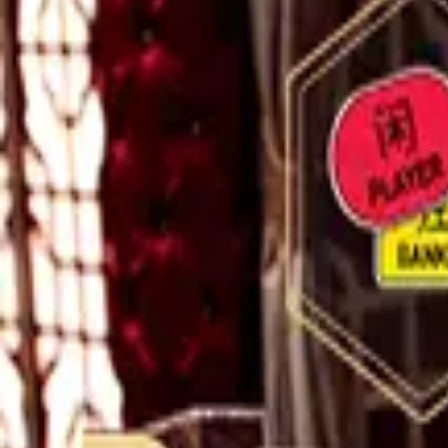
Login Mudah & Akses Aman
Keunggulan TOTOPEDIA terletak pada akses login ya
maupun smartphone. Sistem keamanan modern memastik
tanpa khawatir.
Pasaran Togel Lengkap & Prediksi
TOTOPEDIA menyediakan berbagai
pasaran togel
4D r
panduan pemain dalam memilih angka. Dengan informasi
Layanan Premium 24 Jam untuk 