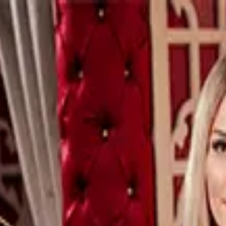
Togel Online & Situs Toto
ru yang Terpercaya
D terbaru yang menawarkan pengalaman bermain aman d
cepat dan mudah, tanpa kendala, sehingga bisa langsun