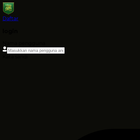
Daftar
login
Nama pengguna
Kata sandi