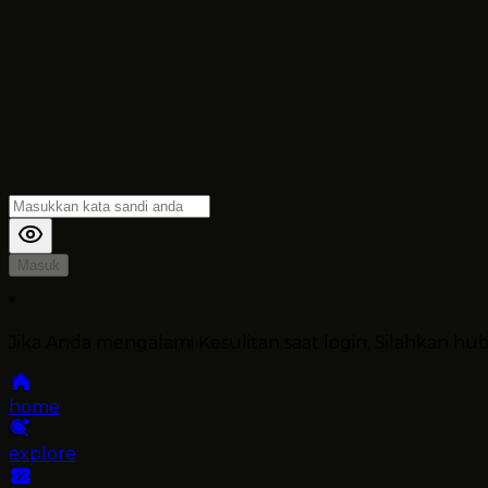
Masuk
*
Jika Anda mengalami Kesulitan saat login, Silahkan h
home
explore