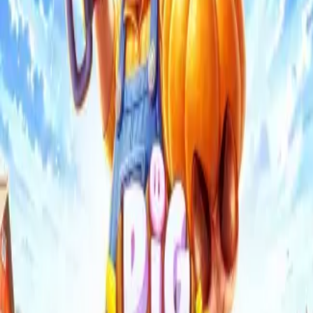
penarikan berlangsung lancar, sehingga pemain
dapat fokus bermain tanpa khawatir.
Pasaran Togel Lengkap &
Prediksi Harian
TOTOPEDIA menyediakan berbagai
pasaran togel
4D
resmi, dari lokal hingga internasional. Selain itu, situs
ini menghadirkan prediksi harian akurat yang menjadi
panduan pemain dalam memilih angka. Dengan
informasi ini, peluang menang semakin tinggi dan
strategi bermain bisa lebih maksimal.
Layanan Premium 24 Jam untuk
Setiap Member