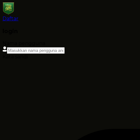
Daftar
login
Nama pengguna
Kata sandi