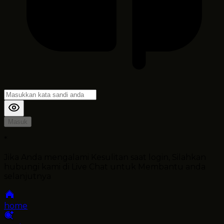
Masuk
*
Jika Anda mengalami Kesulitan saat login, Silahkan
hubungi kami di Live Chat untuk Membantu anda
selanjutnya
home