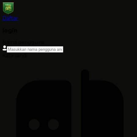
Daftar
login
Nama pengguna
Kata sandi