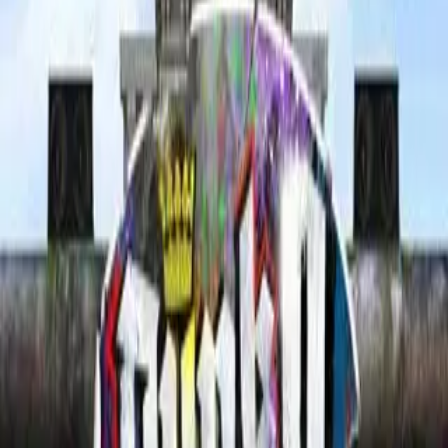
Terbaru yang Terpercaya
TOTOPEDIA
hadir sebagai situs toto togel online 4D
terbaru yang menawarkan pengalaman bermain
aman dan nyaman. Dengan reputasi terpercaya,
pemain dapat melakukan login ke bandar togel
online resmi dengan cepat dan mudah, tanpa
kendala, sehingga bisa langsung menikmati berbagai
pasaran togel populer setiap hari.
Login Mudah & Akses Aman
Keunggulan TOTOPEDIA terletak pada akses login
yang stabil dan aman. Setiap member bisa masuk
dengan cepat menggunakan perangkat apa pun,
baik PC maupun smartphone. Sistem keamanan
modern memastikan setiap transaksi deposit dan