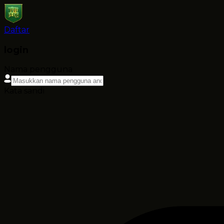
Daftar
login
Nama pengguna
Kata sandi