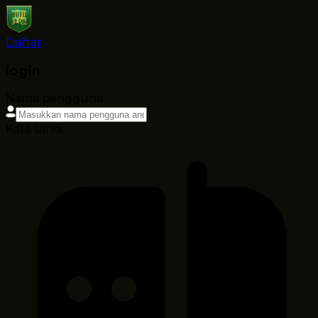
Daftar
login
Nama pengguna
Kata sandi