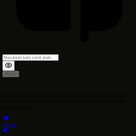
Masuk
*
Jika Anda mengalami Kesulitan saat login, Silahkan
hubungi kami di Live Chat untuk Membantu anda
selanjutnya
home