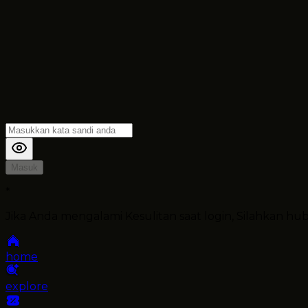
Masuk
*
Jika Anda mengalami Kesulitan saat login, Silahkan h
home
explore