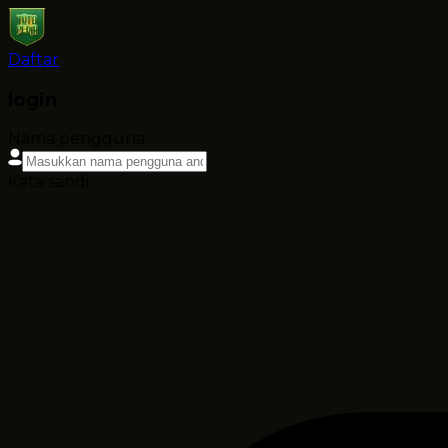
Daftar
login
Nama pengguna
Kata sandi