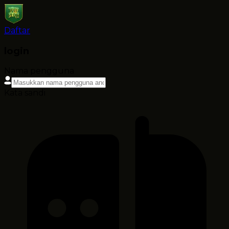
Daftar
login
Nama pengguna
Kata sandi