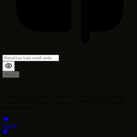
Masuk
*
Jika Anda mengalami Kesulitan saat login, Silahkan
hubungi kami di Live Chat untuk Membantu anda
selanjutnya
home