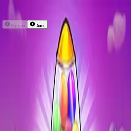
Daftar
Masuk
Mainkan
Demo
Sugar Rush 1000
pragmatic
kembali
TOTOPEDIA | Login
Bandar Togel Online &
Situs Toto Togel Online
4D Terbaru
TOTOPEDIA, Situs Togel 4D