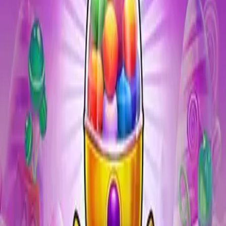
Terbaru yang Terpercaya
TOTOPEDIA
hadir sebagai situs toto togel online 4D
terbaru yang menawarkan pengalaman bermain
aman dan nyaman. Dengan reputasi terpercaya,
pemain dapat melakukan login ke bandar togel
online resmi dengan cepat dan mudah, tanpa
kendala, sehingga bisa langsung menikmati berbagai
pasaran togel populer setiap hari.
Login Mudah & Akses Aman
Keunggulan TOTOPEDIA terletak pada akses login
yang stabil dan aman. Setiap member bisa masuk
dengan cepat menggunakan perangkat apa pun,
baik PC maupun smartphone. Sistem keamanan
modern memastikan setiap transaksi deposit dan