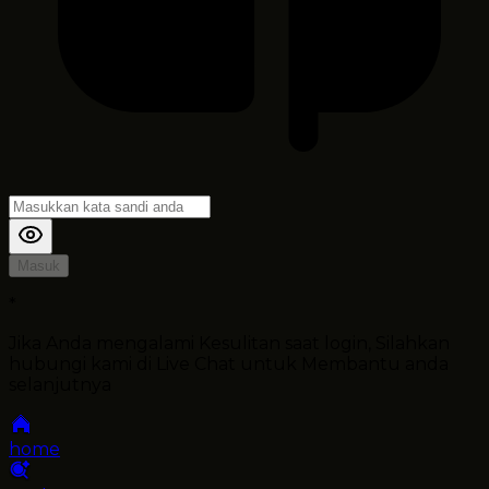
Masuk
*
Jika Anda mengalami Kesulitan saat login, Silahkan
hubungi kami di Live Chat untuk Membantu anda
selanjutnya
home