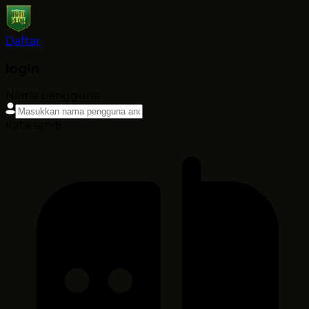
Daftar
login
Nama pengguna
Kata sandi