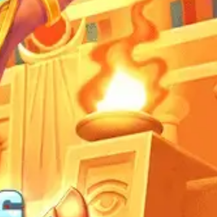
 cepat menggunakan perangkat apa pun, baik PC
g lancar, sehingga pemain dapat fokus bermain
ni menghadirkan prediksi harian akurat yang menjadi
ain bisa lebih maksimal.