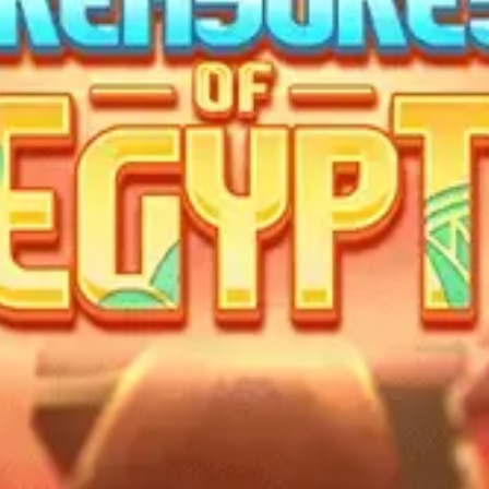
ce 24 jam yang siap membantu semua kebutuhan pemain.
dah. Layanan premium ini menjadikan TOTOPEDIA pili
 Terpercaya
iksi harian akurat, dan layanan premium, TOTOPEDIA s
tinasi terbaik bagi para pecinta togel yang ingin berm