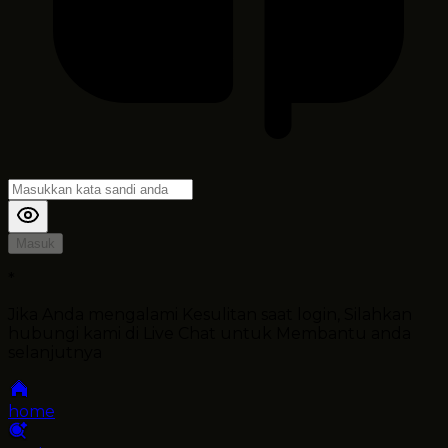
Masuk
*
Jika Anda mengalami Kesulitan saat login, Silahkan
hubungi kami di Live Chat untuk Membantu anda
selanjutnya
home