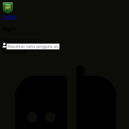
Daftar
login
Nama pengguna
Kata sandi