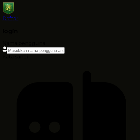
Daftar
login
Nama pengguna
Kata sandi