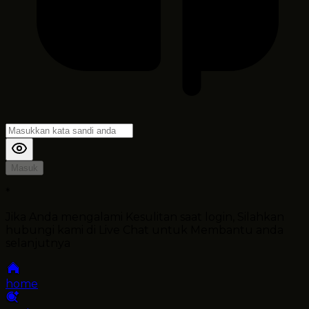
Masuk
*
Jika Anda mengalami Kesulitan saat login, Silahkan
hubungi kami di Live Chat untuk Membantu anda
selanjutnya
home