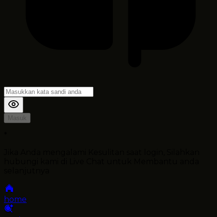
Masuk
*
Jika Anda mengalami Kesulitan saat login, Silahkan
hubungi kami di Live Chat untuk Membantu anda
selanjutnya
home