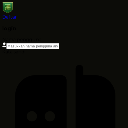
Daftar
login
Nama pengguna
Kata sandi