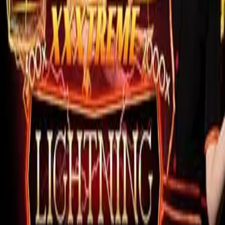
penarikan berlangsung lancar, sehingga pemain
dapat fokus bermain tanpa khawatir.
Pasaran Togel Lengkap &
Prediksi Harian
TOTOPEDIA menyediakan berbagai
pasaran togel
4D
resmi, dari lokal hingga internasional. Selain itu, situs
ini menghadirkan prediksi harian akurat yang menjadi
panduan pemain dalam memilih angka. Dengan
informasi ini, peluang menang semakin tinggi dan
strategi bermain bisa lebih maksimal.
Layanan Premium 24 Jam untuk
Setiap Member