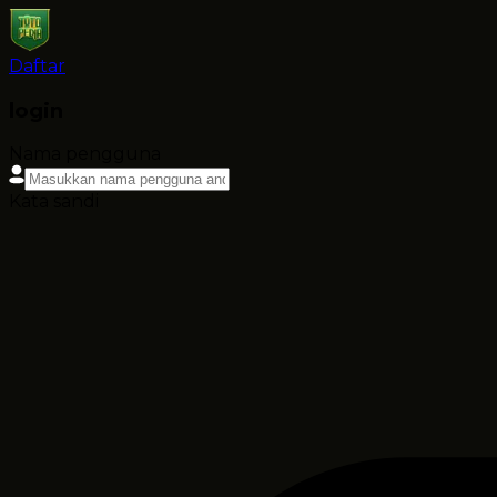
Daftar
login
Nama pengguna
Kata sandi