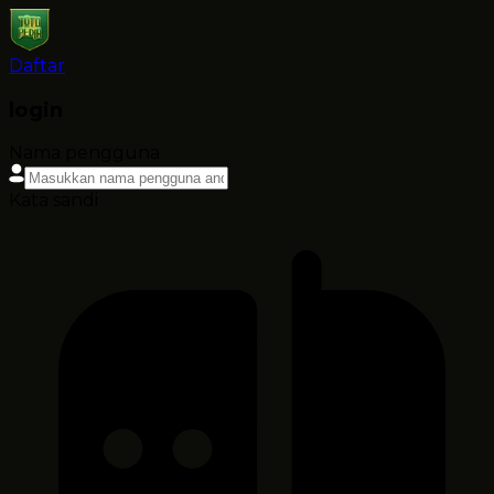
Daftar
login
Nama pengguna
Kata sandi