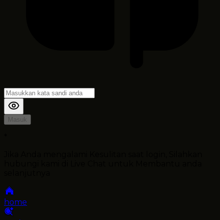
Masuk
*
Jika Anda mengalami Kesulitan saat login, Silahkan
hubungi kami di Live Chat untuk Membantu anda
selanjutnya
home