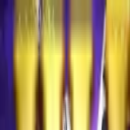
Daftar
Masuk
poker
Cari Permainan
Provider :
Jili
TeenPatti
Jili
AK47
Jili
Andar Bahar
Jili
Rummy
Jili
CallBreak
Jili
TeenPatti Joker
Jili
CallbreakQuick
Jili
Teenpatti 20-20
Jili
Ludo Quick
Jili
Tongits Go
Jili
Pusoy Go
Jili
Blackjack
Jili
12
/