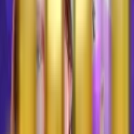
aman dan nyaman. Dengan reputasi terpercaya,
pemain dapat melakukan login ke bandar togel
online resmi dengan cepat dan mudah, tanpa
kendala, sehingga bisa langsung menikmati berbagai
pasaran togel populer setiap hari.
Login Mudah & Akses Aman
Keunggulan TOTOPEDIA terletak pada akses login
yang stabil dan aman. Setiap member bisa masuk
dengan cepat menggunakan perangkat apa pun,
baik PC maupun smartphone. Sistem keamanan
modern memastikan setiap transaksi deposit dan
penarikan berlangsung lancar, sehingga pemain
dapat fokus bermain tanpa khawatir.
Pasaran Togel Lengkap &