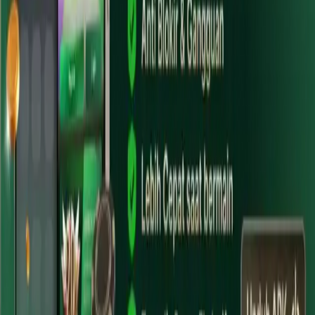
Layanan Premium 24 Jam untuk
Setiap Member
TOTOPEDIA juga menghadirkan layanan customer
service 24 jam yang siap membantu semua
kebutuhan pemain. Mulai dari kendala login,
informasi pasaran, hingga tips bermain, semua bisa
diakses dengan mudah. Layanan premium ini
menjadikan TOTOPEDIA pilihan utama bagi pemain
yang mengutamakan kenyamanan dan keamanan.
TOTOPEDIA, Bandar Togel
Online Terpercaya
Dengan kombinasi login mudah, pasaran lengkap,