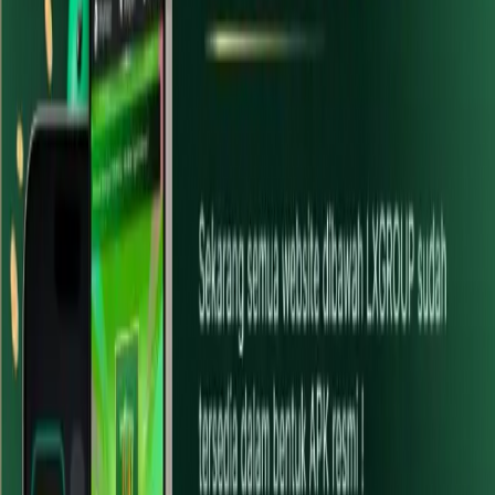
TOTOPEDIA, Situs Togel 4D
Terbaru yang Terpercaya
TOTOPEDIA
hadir sebagai situs toto togel online 4D
terbaru yang menawarkan pengalaman bermain
aman dan nyaman. Dengan reputasi terpercaya,
pemain dapat melakukan login ke bandar togel
online resmi dengan cepat dan mudah, tanpa
kendala, sehingga bisa langsung menikmati berbagai
pasaran togel populer setiap hari.
Login Mudah & Akses Aman