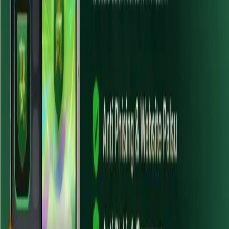
Keunggulan TOTOPEDIA terletak pada akses login
yang stabil dan aman. Setiap member bisa masuk
dengan cepat menggunakan perangkat apa pun,
baik PC maupun smartphone. Sistem keamanan
modern memastikan setiap transaksi deposit dan
penarikan berlangsung lancar, sehingga pemain
dapat fokus bermain tanpa khawatir.
Pasaran Togel Lengkap &
Prediksi Harian
TOTOPEDIA menyediakan berbagai
pasaran togel
4D
resmi, dari lokal hingga internasional. Selain itu, situs
ini menghadirkan prediksi harian akurat yang menjadi
panduan pemain dalam memilih angka. Dengan
informasi ini, peluang menang semakin tinggi dan
strategi bermain bisa lebih maksimal.