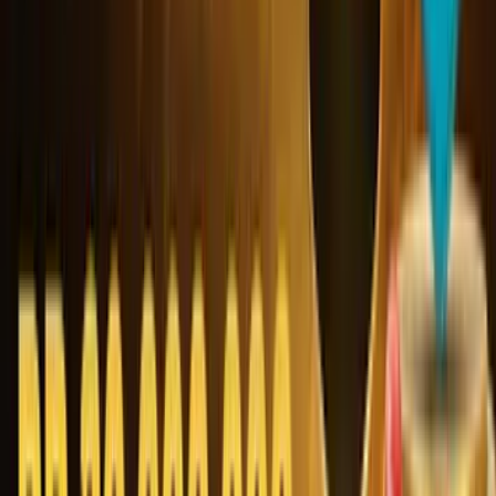
ketentuan.
Note:Apabila peserta juga ingin mengikuti Lomba
hongkongpools , maka wajib melakukan 1 (satu)
kali deposit lagi.
- Penggabungan nominal deposit Sydneypools
dan Hongkongpools tidak berlaku. Setiap peserta
harus memenuhi nominal deposit sesuai
ketentuan dalam satu kali transaksi.
- 1 user id dengan komentar teratas akan
mendapatkan Hadiah Utama , Komentar
peringkat 2–6 akan mendapatkan Hadiah Hiburan
- Jika ada kesalahan format, peserta boleh hapus
dan posting ulang sebelum lomba ditutup.