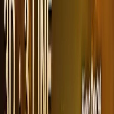
HADIAH SYDNEYPOOLS & HONGKONGPOOLS
*- JUARA PRIZE 1: Rp1.800.000
- HIBURAN - 250.000
- HIBURAN - 250.000
- HIBURAN - 250.000
- HIBURAN - 250.000