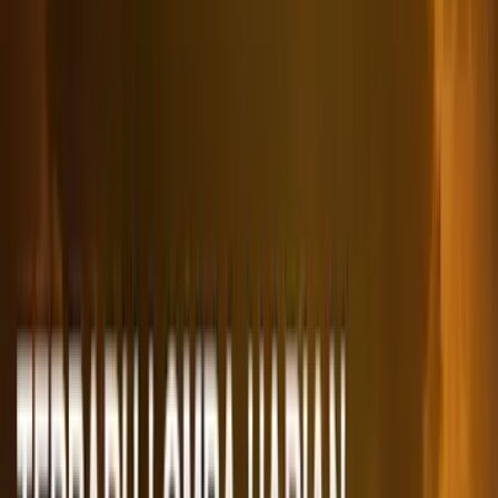
LXGROUP hadir dengan total hadiah
Rp.20.000.000!
Lomba ini akan diadakan di 2 pasaran ternama :
*- SYDNEYPOOLS
*- HONGKONGPOOLS