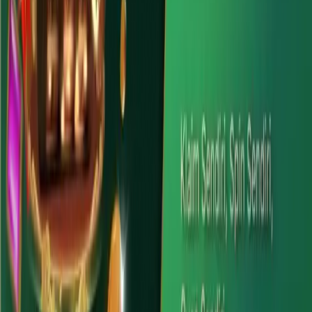
TOTOPEDIA | Login
Bandar Togel Online &
Situs Toto Togel Online
4D Terbaru
TOTOPEDIA, Situs Togel 4D
Terbaru yang Terpercaya
TOTOPEDIA
hadir sebagai situs toto togel online 4D
terbaru yang menawarkan pengalaman bermain
aman dan nyaman. Dengan reputasi terpercaya,
pemain dapat melakukan login ke bandar togel