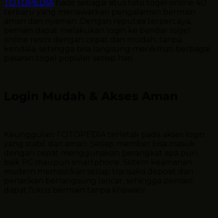
TOTOPEDIA
hadir sebagai situs toto togel online 4D
terbaru yang menawarkan pengalaman bermain
aman dan nyaman. Dengan reputasi terpercaya,
pemain dapat melakukan login ke bandar togel
online resmi dengan cepat dan mudah, tanpa
kendala, sehingga bisa langsung menikmati berbagai
pasaran togel populer setiap hari.
Login Mudah & Akses Aman
Keunggulan TOTOPEDIA terletak pada akses login
yang stabil dan aman. Setiap member bisa masuk
dengan cepat menggunakan perangkat apa pun,
baik PC maupun smartphone. Sistem keamanan
modern memastikan setiap transaksi deposit dan
penarikan berlangsung lancar, sehingga pemain
dapat fokus bermain tanpa khawatir.