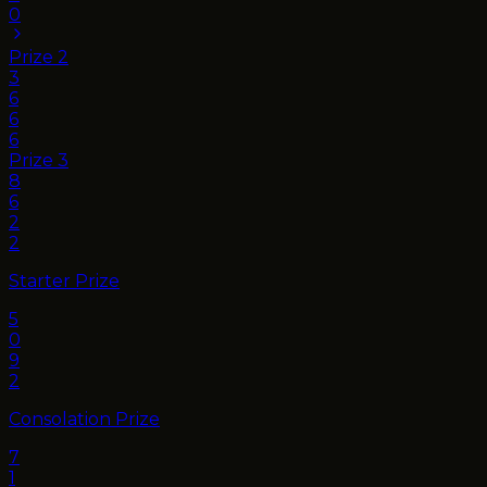
0
Prize
2
3
6
6
6
Prize
3
8
6
2
2
Starter Prize
5
0
9
2
Consolation Prize
7
1