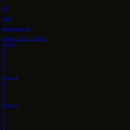
AP
2615
ankarapools
Selasa, 28 Jul
18.00
Prize
1
9
8
4
5
Prize
2
4
9
2
3
Prize
3
1
7
4
5