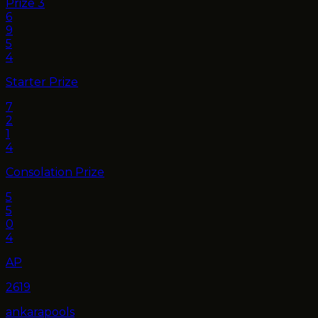
Prize
3
6
9
5
4
Starter Prize
7
2
1
4
Consolation Prize
5
5
0
4
AP
2619
ankarapools