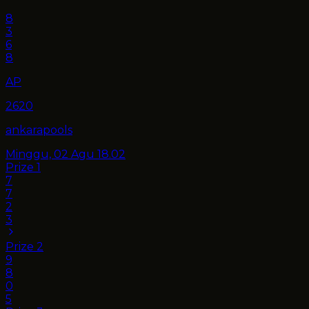
8
3
6
8
AP
2620
ankarapools
Minggu, 02 Agu
18.02
Prize
1
7
7
2
3
Prize
2
9
8
0
5