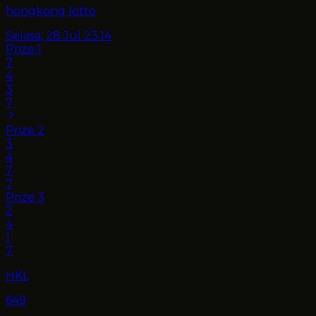
hongkong lotto
Selasa, 28 Jul
23.14
Prize
1
7
4
3
7
Prize
2
3
4
7
7
Prize
3
2
4
1
7
HKL
649