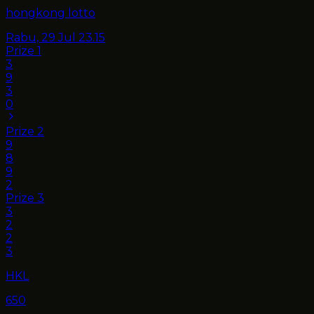
hongkong lotto
Rabu, 29 Jul
23.15
Prize
1
3
9
3
0
Prize
2
9
8
9
2
Prize
3
3
2
2
3
HKL
650