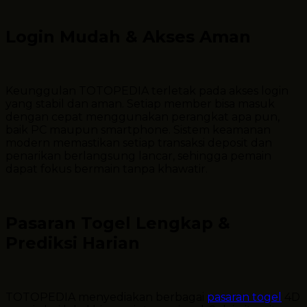
Login Mudah & Akses Aman
Keunggulan TOTOPEDIA terletak pada akses login
yang stabil dan aman. Setiap member bisa masuk
dengan cepat menggunakan perangkat apa pun,
baik PC maupun smartphone. Sistem keamanan
modern memastikan setiap transaksi deposit dan
penarikan berlangsung lancar, sehingga pemain
dapat fokus bermain tanpa khawatir.
Pasaran Togel Lengkap &
Prediksi Harian
TOTOPEDIA menyediakan berbagai
pasaran togel
4D