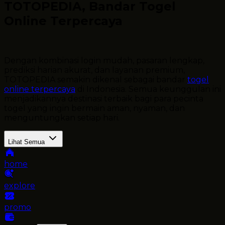
TOTOPEDIA, Bandar Togel
Online Terpercaya
Dengan kombinasi login mudah, pasaran lengkap,
prediksi harian akurat, dan layanan premium,
TOTOPEDIA semakin dikenal sebagai bandar
togel
online terpercaya
di Indonesia. Semua keunggulan ini
menjadikannya destinasi terbaik bagi para pecinta
togel yang ingin bermain aman, nyaman, dan
menguntungkan setiap hari.
Lihat Semua
home
explore
promo