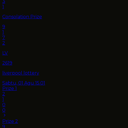
3
1
Consolation Prize
9
1
7
2
LV
2619
liverpool lottery
Sabtu, 01 Agu
15.01
Prize
1
2
1
0
0
Prize
2
9