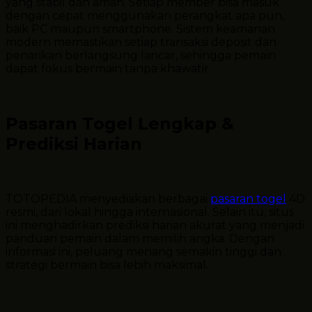
yang stabil dan aman. Setiap member bisa masuk
dengan cepat menggunakan perangkat apa pun,
baik PC maupun smartphone. Sistem keamanan
modern memastikan setiap transaksi deposit dan
penarikan berlangsung lancar, sehingga pemain
dapat fokus bermain tanpa khawatir.
Pasaran Togel Lengkap &
Prediksi Harian
TOTOPEDIA menyediakan berbagai
pasaran togel
4D
resmi, dari lokal hingga internasional. Selain itu, situs
ini menghadirkan prediksi harian akurat yang menjadi
panduan pemain dalam memilih angka. Dengan
informasi ini, peluang menang semakin tinggi dan
strategi bermain bisa lebih maksimal.