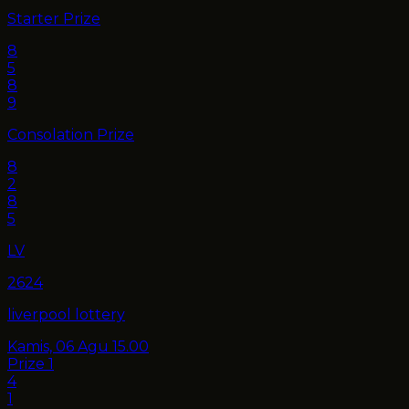
Starter Prize
8
5
8
9
Consolation Prize
8
2
8
5
LV
2624
liverpool lottery
Kamis, 06 Agu
15.00
Prize
1
4
1