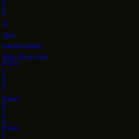
0
2
6
LV
2623
liverpool lottery
Rabu, 05 Agu
15.01
Prize
1
1
0
5
3
Prize
2
8
7
6
6
Prize
3
1