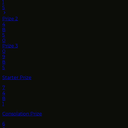
1
5
Prize
2
4
8
5
0
Prize
3
0
9
8
5
Starter Prize
7
4
8
1
Consolation Prize
6