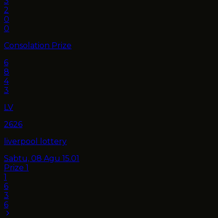
3
2
0
0
Consolation Prize
6
8
4
3
LV
2626
liverpool lottery
Sabtu, 08 Agu
15.01
Prize
1
1
6
3
6