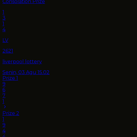
Consolation Prize
1
3
1
4
LV
2621
liverpool lottery
Senin, 03 Agu
15.02
Prize
1
9
6
7
1
Prize
2
1
9
4
4