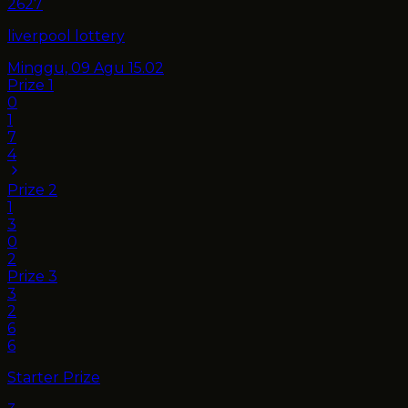
2627
liverpool lottery
Minggu, 09 Agu
15.02
Prize
1
0
1
7
4
Prize
2
1
3
0
2
Prize
3
3
2
6
6
Starter Prize