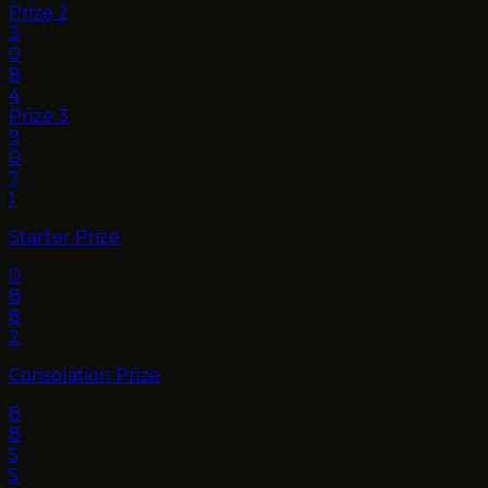
Prize
2
3
0
8
4
Prize
3
9
0
7
1
Starter Prize
0
8
8
2
Consolation Prize
8
8
5
5