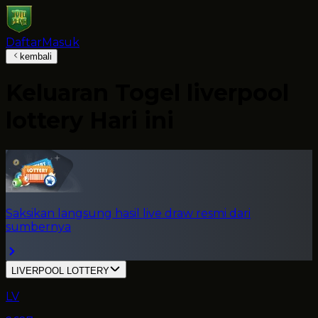
Daftar
Masuk
kembali
Keluaran Togel
liverpool
lottery
Hari ini
Saksikan langsung hasil live draw resmi dari
sumbernya
LIVERPOOL LOTTERY
LV