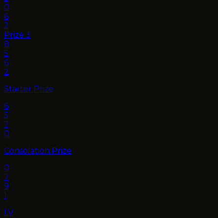
0
6
2
Prize
3
8
5
6
2
Starter Prize
6
5
7
0
Consolation Prize
0
7
9
1
LV