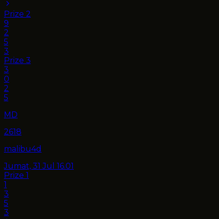
Prize
2
9
2
5
3
Prize
3
3
0
2
5
MD
2618
malibu4d
Jumat, 31 Jul
16.01
Prize
1
1
3
5
3