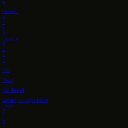
7
Prize
2
5
2
5
2
Prize
3
3
0
2
2
MD
2622
malibu4d
Selasa, 04 Agu
16.00
Prize
1
7
1
2
2