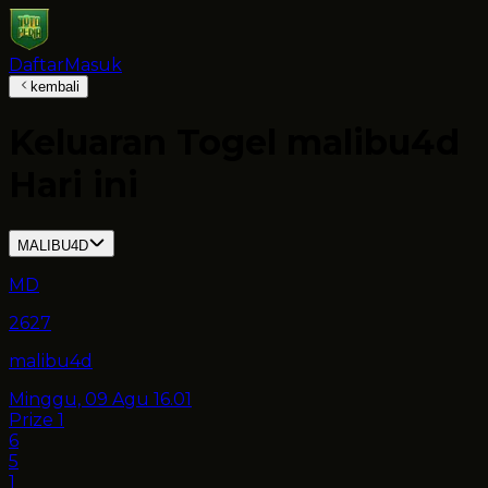
Daftar
Masuk
kembali
Keluaran Togel
malibu4d
Hari ini
MALIBU4D
MD
2627
malibu4d
Minggu, 09 Agu
16.01
Prize
1
6
5
1