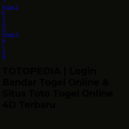
Prize
2
6
3
2
0
Prize
3
4
1
2
9
TOTOPEDIA | Login
Bandar Togel Online &
Situs Toto Togel Online
4D Terbaru