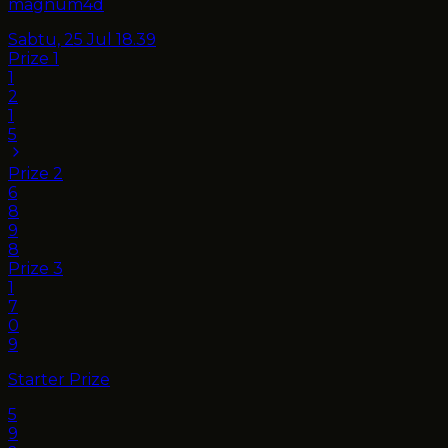
magnum4d
Sabtu, 25 Jul
18.39
Prize
1
1
2
1
5
Prize
2
6
8
9
8
Prize
3
1
7
0
9
Starter Prize
5
9