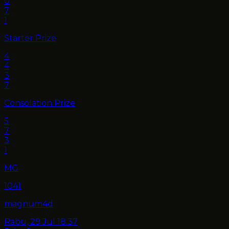
0
7
1
Starter Prize
4
4
3
7
Consolation Prize
5
7
3
1
MG
1041
magnum4d
Rabu, 29 Jul
18.37