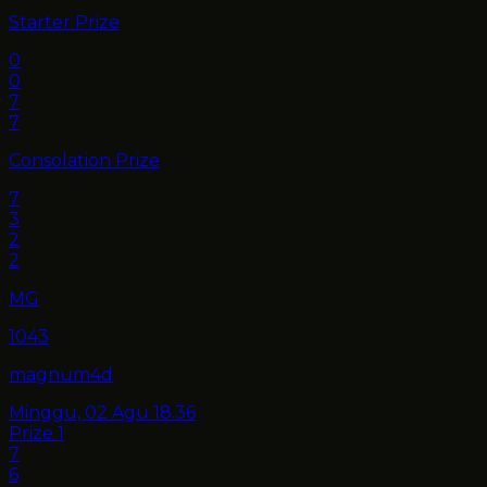
Starter Prize
0
0
7
7
Consolation Prize
7
3
2
2
MG
1043
magnum4d
Minggu, 02 Agu
18.36
Prize
1
7
6