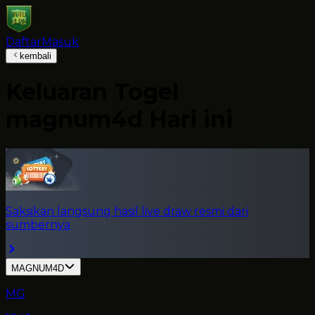
Daftar
Masuk
kembali
Keluaran Togel
magnum4d
Hari ini
Saksikan langsung hasil live draw resmi dari
sumbernya
MAGNUM4D
MG