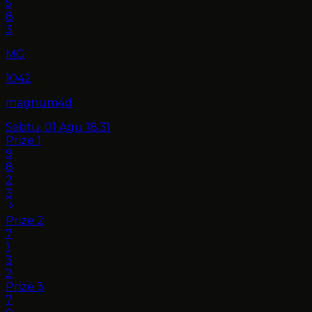
5
8
3
MG
1042
magnum4d
Sabtu, 01 Agu
18.31
Prize
1
9
8
2
3
Prize
2
7
1
3
2
Prize
3
7