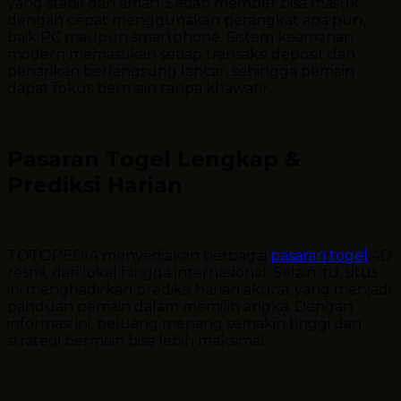
yang stabil dan aman. Setiap member bisa masuk
dengan cepat menggunakan perangkat apa pun,
baik PC maupun smartphone. Sistem keamanan
modern memastikan setiap transaksi deposit dan
penarikan berlangsung lancar, sehingga pemain
dapat fokus bermain tanpa khawatir.
Pasaran Togel Lengkap &
Prediksi Harian
TOTOPEDIA menyediakan berbagai
pasaran togel
4D
resmi, dari lokal hingga internasional. Selain itu, situs
ini menghadirkan prediksi harian akurat yang menjadi
panduan pemain dalam memilih angka. Dengan
informasi ini, peluang menang semakin tinggi dan
strategi bermain bisa lebih maksimal.