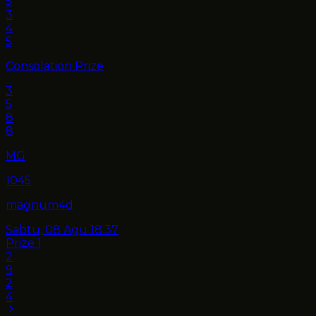
5
3
4
5
Consolation Prize
3
5
8
8
MG
1045
magnum4d
Sabtu, 08 Agu
18.37
Prize
1
2
9
2
4