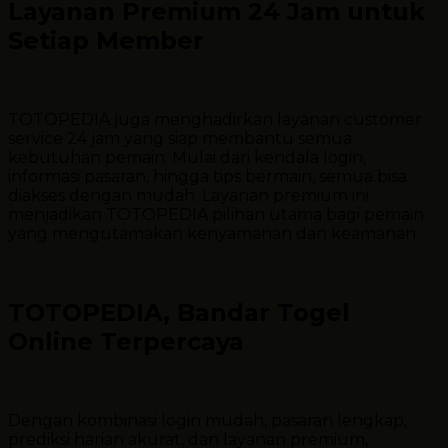
Layanan Premium 24 Jam untuk
Setiap Member
TOTOPEDIA juga menghadirkan layanan customer
service 24 jam yang siap membantu semua
kebutuhan pemain. Mulai dari kendala login,
informasi pasaran, hingga tips bermain, semua bisa
diakses dengan mudah. Layanan premium ini
menjadikan TOTOPEDIA pilihan utama bagi pemain
yang mengutamakan kenyamanan dan keamanan.
TOTOPEDIA, Bandar Togel
Online Terpercaya
Dengan kombinasi login mudah, pasaran lengkap,
prediksi harian akurat, dan layanan premium,