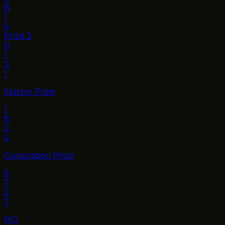
8
1
6
Prize
3
0
1
3
1
Starter Prize
1
8
2
4
Consolation Prize
6
7
2
7
MG