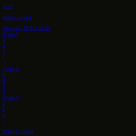
1037
magnum4d
Minggu, 19 Jul
18.34
Prize
1
2
4
3
1
Prize
2
0
8
5
7
Prize
3
6
5
0
1
Starter Prize