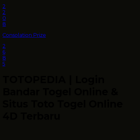
2
2
0
8
Consolation Prize
2
6
8
5
TOTOPEDIA | Login
Bandar Togel Online &
Situs Toto Togel Online
4D Terbaru