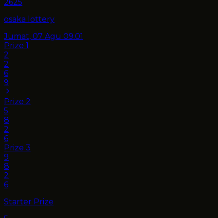
2625
osaka lottery
Jumat, 07 Agu
09.01
Prize
1
2
2
6
9
Prize
2
5
8
2
6
Prize
3
9
8
2
6
Starter Prize