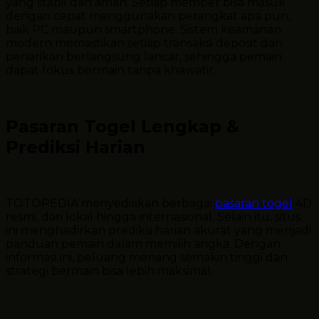
yang stabil dan aman. Setiap member bisa masuk
dengan cepat menggunakan perangkat apa pun,
baik PC maupun smartphone. Sistem keamanan
modern memastikan setiap transaksi deposit dan
penarikan berlangsung lancar, sehingga pemain
dapat fokus bermain tanpa khawatir.
Pasaran Togel Lengkap &
Prediksi Harian
TOTOPEDIA menyediakan berbagai
pasaran togel
4D
resmi, dari lokal hingga internasional. Selain itu, situs
ini menghadirkan prediksi harian akurat yang menjadi
panduan pemain dalam memilih angka. Dengan
informasi ini, peluang menang semakin tinggi dan
strategi bermain bisa lebih maksimal.