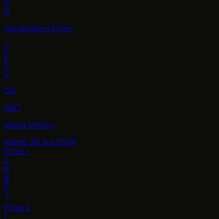
9
0
Consolation Prize
0
5
5
5
OK
2617
osaka lottery
Kamis, 30 Jul
09.01
Prize
1
2
8
8
7
Prize
2
1