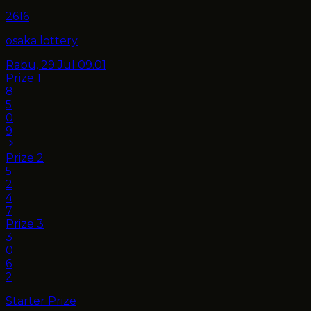
2616
osaka lottery
Rabu, 29 Jul
09.01
Prize
1
8
5
0
9
Prize
2
5
2
4
7
Prize
3
3
0
6
2
Starter Prize