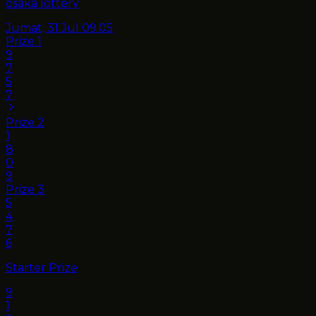
osaka lottery
Jumat, 31 Jul
09.05
Prize
1
9
7
5
7
Prize
2
1
8
0
9
Prize
3
5
4
7
6
Starter Prize
9
1