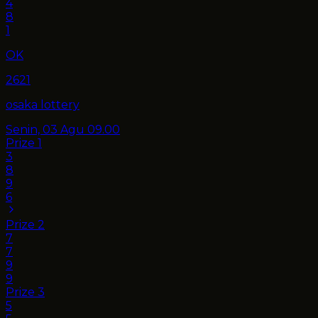
4
8
1
OK
2621
osaka lottery
Senin, 03 Agu
09.00
Prize
1
3
8
9
6
Prize
2
7
7
9
9
Prize
3
5