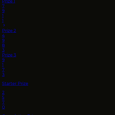
Prize
1
7
9
1
1
Prize
2
4
9
8
3
Prize
3
9
1
7
3
Starter Prize
2
5
7
0