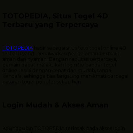
TOTOPEDIA, Situs Togel 4D
Terbaru yang Terpercaya
TOTOPEDIA
hadir sebagai situs toto togel online 4D
terbaru yang menawarkan pengalaman bermain
aman dan nyaman. Dengan reputasi terpercaya,
pemain dapat melakukan login ke bandar togel
online resmi dengan cepat dan mudah, tanpa
kendala, sehingga bisa langsung menikmati berbagai
pasaran togel populer setiap hari.
Login Mudah & Akses Aman
Keunggulan TOTOPEDIA terletak pada akses login