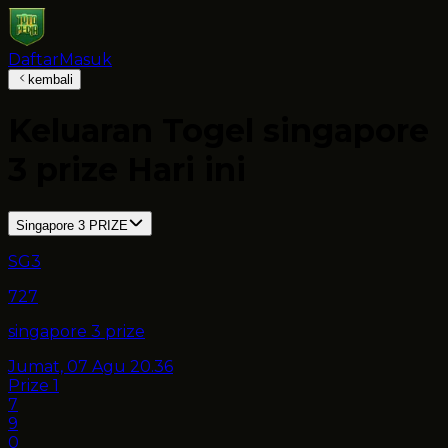
Daftar
Masuk
kembali
Keluaran Togel
singapore
3 prize
Hari ini
Singapore 3 PRIZE
SG3
727
singapore 3 prize
Jumat, 07 Agu
20.36
Prize
1
7
9
0