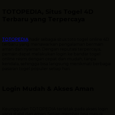
TOTOPEDIA, Situs Togel 4D
Terbaru yang Terpercaya
TOTOPEDIA
hadir sebagai situs toto togel online 4D
terbaru yang menawarkan pengalaman bermain
aman dan nyaman. Dengan reputasi terpercaya,
pemain dapat melakukan login ke bandar togel
online resmi dengan cepat dan mudah, tanpa
kendala, sehingga bisa langsung menikmati berbagai
pasaran togel populer setiap hari.
Login Mudah & Akses Aman
Keunggulan TOTOPEDIA terletak pada akses login
yang stabil dan aman. Setiap member bisa masuk