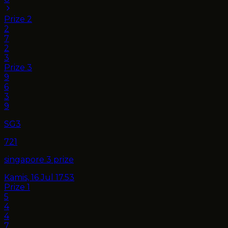
Prize
2
2
7
2
3
Prize
3
9
6
3
9
SG3
721
singapore 3 prize
Kamis, 16 Jul
17.53
Prize
1
5
4
4
7