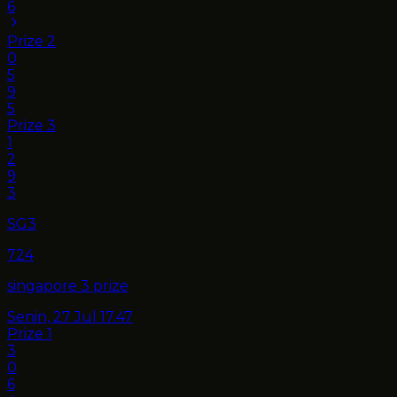
6
Prize
2
0
5
9
5
Prize
3
1
2
9
3
SG3
724
singapore 3 prize
Senin, 27 Jul
17.47
Prize
1
3
0
6