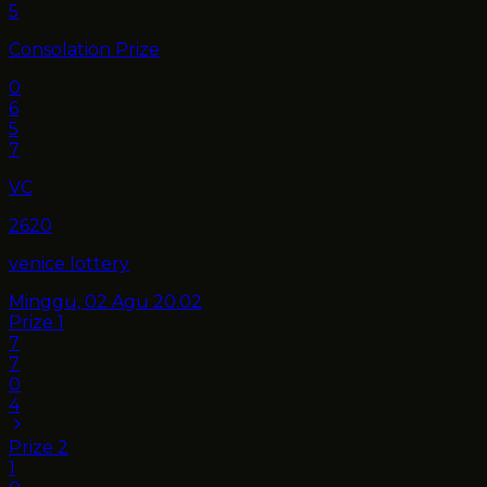
5
Consolation Prize
0
6
5
7
VC
2620
venice lottery
Minggu, 02 Agu
20.02
Prize
1
7
7
0
4
Prize
2
1