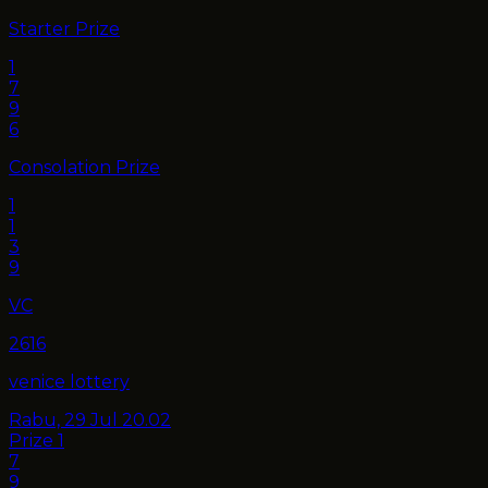
Starter Prize
1
7
9
6
Consolation Prize
1
1
3
9
VC
2616
venice lottery
Rabu, 29 Jul
20.02
Prize
1
7
9