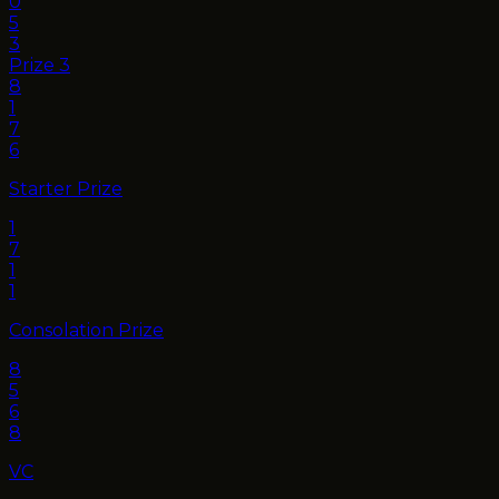
0
5
3
Prize
3
8
1
7
6
Starter Prize
1
7
1
1
Consolation Prize
8
5
6
8
VC