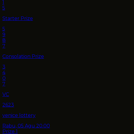
1
5
Starter Prize
5
9
8
7
Consolation Prize
3
4
0
7
VC
2623
venice lottery
Rabu, 05 Agu
20.00
Prize
1