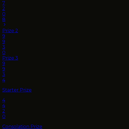
7
2
0
8
Prize
2
9
9
3
0
Prize
3
9
9
3
4
Starter Prize
4
4
2
0
Consolation Prize