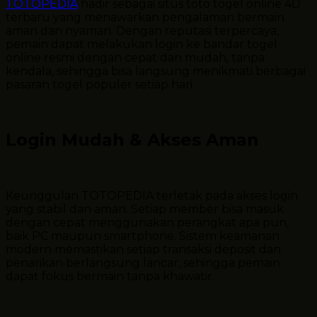
TOTOPEDIA
hadir sebagai situs toto togel online 4D
terbaru yang menawarkan pengalaman bermain
aman dan nyaman. Dengan reputasi terpercaya,
pemain dapat melakukan login ke bandar togel
online resmi dengan cepat dan mudah, tanpa
kendala, sehingga bisa langsung menikmati berbagai
pasaran togel populer setiap hari.
Login Mudah & Akses Aman
Keunggulan TOTOPEDIA terletak pada akses login
yang stabil dan aman. Setiap member bisa masuk
dengan cepat menggunakan perangkat apa pun,
baik PC maupun smartphone. Sistem keamanan
modern memastikan setiap transaksi deposit dan
penarikan berlangsung lancar, sehingga pemain
dapat fokus bermain tanpa khawatir.