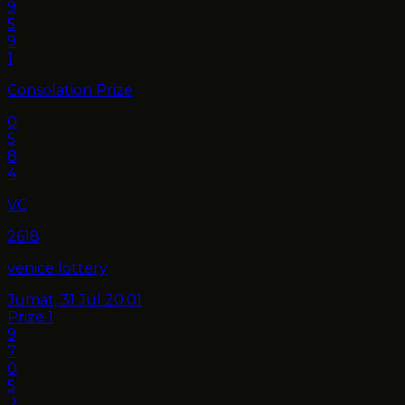
9
5
9
1
Consolation Prize
0
5
8
4
VC
2618
venice lottery
Jumat, 31 Jul
20.01
Prize
1
9
7
0
5