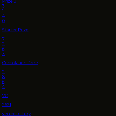
Prize
3
3
1
4
0
Starter Prize
7
2
6
3
Consolation Prize
2
8
6
4
VC
2621
venice lottery