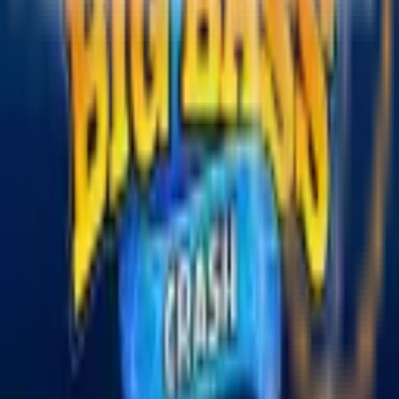
kebutuhan pemain. Mulai dari kendala login,
informasi pasaran, hingga tips bermain, semua bisa
diakses dengan mudah. Layanan premium ini
menjadikan TOTOPEDIA pilihan utama bagi pemain
yang mengutamakan kenyamanan dan keamanan.
TOTOPEDIA, Bandar Togel
Online Terpercaya
Dengan kombinasi login mudah, pasaran lengkap,
prediksi harian akurat, dan layanan premium,
TOTOPEDIA semakin dikenal sebagai bandar
togel
online terpercaya
di Indonesia. Semua keunggulan ini
menjadikannya destinasi terbaik bagi para pecinta
togel yang ingin bermain aman, nyaman, dan
menguntungkan setiap hari.
Lihat Semua