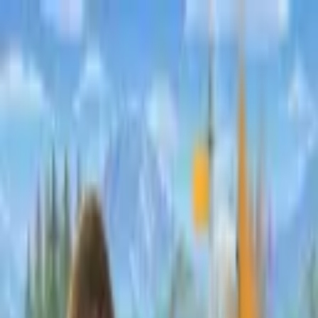
Daftar
Masuk
casino
Cari Permainan
mines+
fury of anubis
koi gate
lightning baccarat
spire+
crash game
for you
slot
live casino
4
arcade
fishing
2603
635
104
21
Provider :
All
Clash of Clans Crash Mania SUPER RICH
SUPER RICH
Spaceman
Pragmatic Play
High Flyer
Pragmatic Play
Big Bass Crash
Pragmatic Play