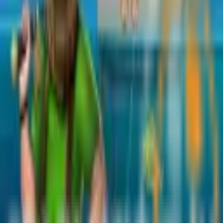
TOTOPEDIA
hadir sebagai situs toto togel online 4D
terbaru yang menawarkan pengalaman bermain
aman dan nyaman. Dengan reputasi terpercaya,
pemain dapat melakukan login ke bandar togel
online resmi dengan cepat dan mudah, tanpa
kendala, sehingga bisa langsung menikmati berbagai
pasaran togel populer setiap hari.
Login Mudah & Akses Aman
Keunggulan TOTOPEDIA terletak pada akses login
yang stabil dan aman. Setiap member bisa masuk
dengan cepat menggunakan perangkat apa pun,
baik PC maupun smartphone. Sistem keamanan
modern memastikan setiap transaksi deposit dan
penarikan berlangsung lancar, sehingga pemain
dapat fokus bermain tanpa khawatir.