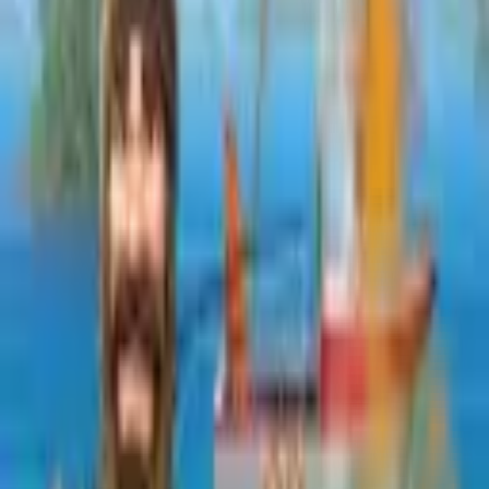
4
/
4
Game
Page
1
of
1
TOTOPEDIA | Login
Bandar Togel Online &
Situs Toto Togel Online
4D Terbaru
TOTOPEDIA, Situs Togel 4D
Terbaru yang Terpercaya